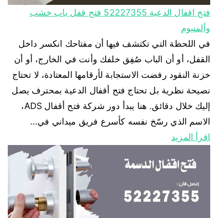
فتح اقفال الدعية 52227355 فتح قفل باب خشب
وألمنيوم
في اللحظة التي تكتشف فيها أن مفتاحك انكسر داخل
القفل، أو أن الباب صُفِق خلفك وأنت في الخارج، أو أن
خزنة النقود رفضت الاستجابة لأرقامها المعتادة، لا تحتاج
نصيحة نظرية بل تحتاج فتح أقفال الدعية بمحترف يصل
إليك خلال دقائق. هنا يبدأ دور شركة فتح أقفال ADS،
الاسم الذي رسّخ نفسه كأسرع فريق ميداني في…
اقرأ المزيد