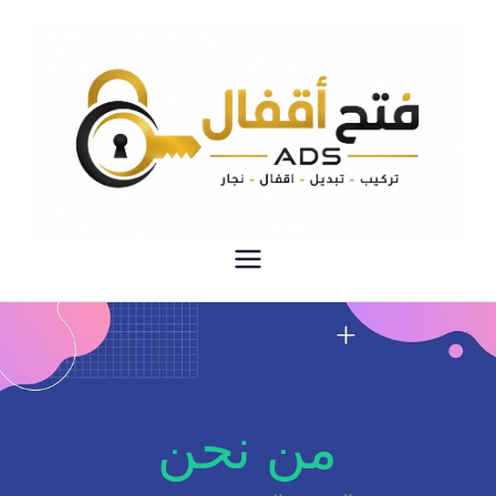
خدمة فتح اقفال الابواب نجار فتح
فتح اقفال ADS
قفل الباب بيبان منازل فتح
تجوري خزائن
من نحن