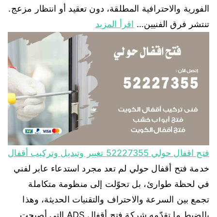
الفورية والاحترافية المطلقة، دون تعقيد أو انتظار مزعج.
تنتشر فرق الفنيين…
اقرأ المزيد
فتح اقفال حولي 52227355 تغيير وتبديل وتركيب أقفال
خدمة فتح أقفال حولي لم تعد مجرد استدعاء عابر لفني
في لحظة طوارئ، بل تحوّلت إلى منظومة متكاملة
تجمع بين السرعة والاحتراف والتقنيات الحديثة، وهذا
بالضبط ما تقدّمه شركة فتح أقفال ADS التي أصبحت