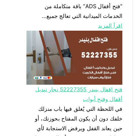
فتح اقفال بنيدر 52227355 نجار تبديل
أقفال وفتح أبواب
في اللحظة التي يُغلق فيها باب منزلك
خلفك دون أن يكون المفتاح بحوزتك، أو
حين يعاند القفل ويرفض الاستجابة لأي
محاولة، تصبح خدمة فتح أقفال بنيدر حاجة
عاجلة لا تحتمل التأجيل. هنا يبرز دور شركة
فتح أقفال ADS كمظلة موثوقة يلجأ إليها
سكان بنيدر وباقي مناطق الكويت للحصول
على تدخل فوري وحل نهائي دون تلف…