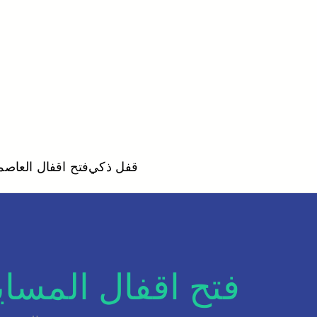
قفل ذكي
فتح اقفال العاصم
فتح اقفال المسايل 52227355 فتح أبواب وقفل