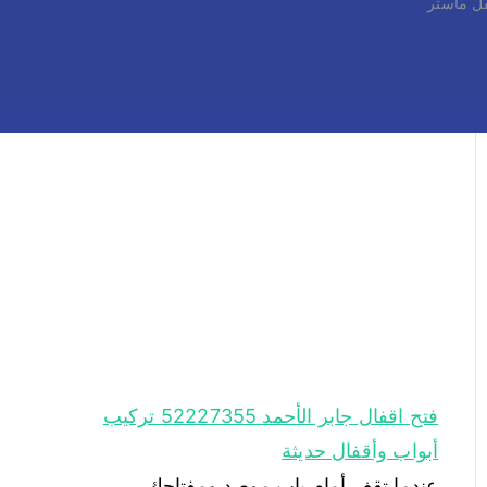
فتح اقفال جابر الأحمد 52227355 تركيب
أبواب وأقفال حديثة
عندما تقف أمام باب موصد ومفتاحك
بالداخل، أو حين يعلق قفل تجوري ثمين
وأنت بحاجة ماسّة لمحتوياته، تدرك أن فتح
أقفال جابر الأحمد ليس مجرد خدمة عابرة،
بل هو طوق نجاة حقيقي يتطلب سرعة