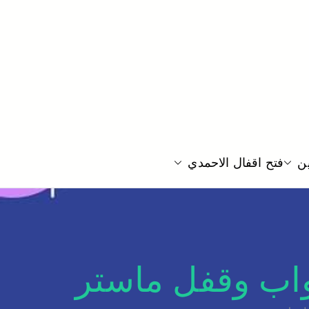
 قفل الباب بيبان منازل فتح تجوري خزائن
ين
فتح اقفال الاحمدي