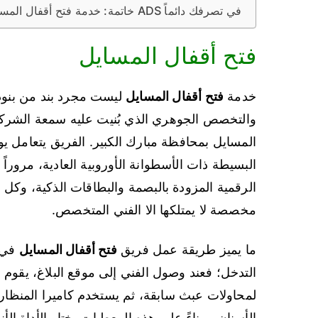
خاتمة: خدمة فتح أقفال المسايل من ADS في تصرفك دائماً
فتح أقفال المسايل
خدمة
فتح أقفال المسايل
والتخصص الجوهري الذي بُنيت عليه سمعة الشرك
المسايل بمحافظة مبارك الكبير. الفريق يتعامل يوم
البسيطة ذات الأسطوانة الأوروبية العادية، مروراً ب
الرقمية المزودة بالبصمة والبطاقات الذكية، وكل ن
مخصصة لا يمتلكها الا الفني المتخصص.
ما يميز طريقة عمل فريق
فتح أقفال المسايل
التدخل؛ فعند وصول الفني إلى موقع البلاغ، يقوم أ
لمحاولات عبث سابقة، ثم يستخدم كاميرا المنظار
الأسنان، وبناءً على هذه المعطيات يختار الأداة 