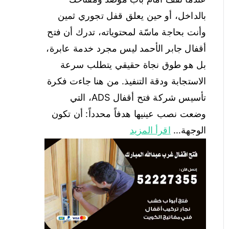
الاستجابة ودقة التنفيذ. من هنا جاءت فكرة
تأسيس شركة فتح أقفال ADS، التي
وضعت نصب عينيها هدفاً محدداً: أن تكون
الوجهة…
اقرأ المزيد
فتح اقفال غرب عبدالله المبارك
52227355 نجار هندي الحين
عندما تجد نفسك واقفاً أمام باب موصد لا
يستجيب لمفتاحك، تُدرك حينها قيمة خدمة
فتح أقفال غرب عبدالله المبارك التي