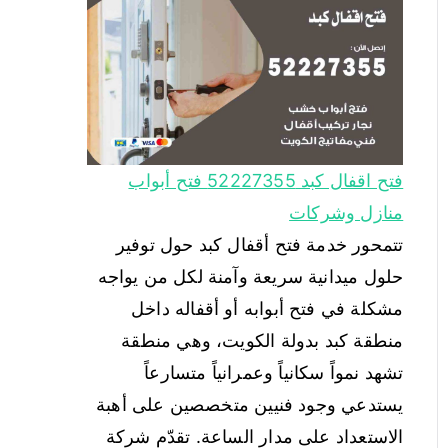
فتح اقفال كبد 52227355 فتح أبواب
منازل وشركات
تتمحور خدمة فتح أقفال كبد حول توفير
حلول ميدانية سريعة وآمنة لكل من يواجه
مشكلة في فتح أبوابه أو أقفاله داخل
منطقة كبد بدولة الكويت، وهي منطقة
تشهد نمواً سكانياً وعمرانياً متسارعاً
يستدعي وجود فنيين متخصصين على أهبة
الاستعداد على مدار الساعة. تقدّم شركة
“فتح أقفال ADS” باقة متكاملة من
الخدمات الميدانية التي تعالج جميع…
اقرأ المزيد