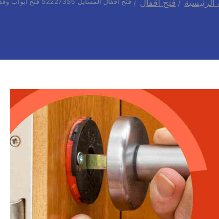
فتح اقفال المسايل 52227355 فتح أبواب وقفل ماستر
الرئيسية
فتح اقفال