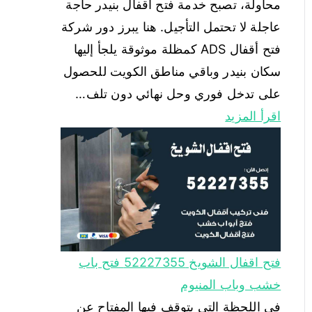
اقرأ المزيد
فتح اقفال الشويخ 52227355 فتح باب
خشب وباب المنيوم
في اللحظة التي يتوقف فيها المفتاح عن
الدوران، أو يعلق الباب بينك وبين منزلك،
تتحول الحاجة إلى فتح أقفال الشويخ من
رفاهية إلى ضرورة قصوى لا تحتمل
التأجيل. تدرك شركة فتح أقفال ADS هذه