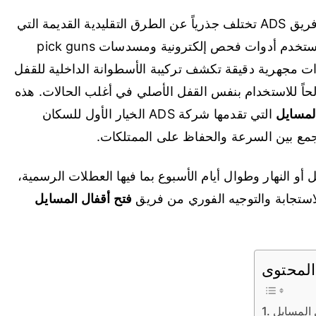
بأيدي فريق ADS تختلف جذرياً عن الطرق التقليدية القديمة التي
كانت تعتمد على الكسر والاستبدال؛ فنحن اليوم نستخدم أدوات فحص إلكترونية ومسدسات pick guns
 إلى كاميرات مجهرية دقيقة تكشف تركيبة الأسطوانة الداخلية للقفل
حاً للاستخدام بنفس القفل الأصلي في أغلب الحالات. هذه
المسايل
التي تقدمها شركة ADS الخيار الأول للسكان
جمع بين السرعة والحفاظ على الممتلكات.
 النهار وطوال أيام الأسبوع بما فيها العطلات الرسمية،
ستجابة والتوجيه الفوري من فريق
فتح أقفال المسايل
لمحتوى
 المسايل