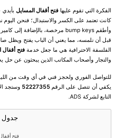
الفكرة التي تقوم عليها
فتح أقفال المسايل
وأطقم bump keys مرخصة، بالإضافة
قبل أن نلمسه، مما يعني أن الباب يفتح ويظل صال
الفلسفة الاحترافية هي ما جعل خدمة
فتح أقفال 
والتجار وأصحاب المكاتب الذين يبحثون عن حل ي
للتواصل الفوري ولحجز فني في أي وقت من الليل أو
يكفي أن تتصل على الرقم
52227355
وستجد الا
التابع لشركة ADS.
جدول ا
فتح أقفال