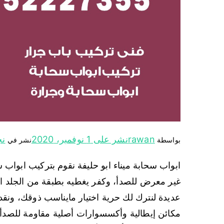
rawan
نشر على
1 نوفمبر، 2020
نج
بواسطة
نشر في
ابواب سحابة ميناء ابو حليفة نقوم بتركيب ابو
غير معرض للصدأ، وكفر يغطيه بطبقة من الجلد ال
عديدة لنترك لك حرية اختيار مايناسب ذوقك، ونقد
مكائن إيطالية وأكسسوارات أصلية مقاومة للصدأ