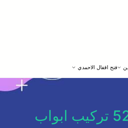
 قفل الباب بيبان منازل فتح تجوري خزائن
ين
فتح اقفال الاحمدي
ابواب سحابة ميناء ابو حليفة 52227355 تركيب ابواب