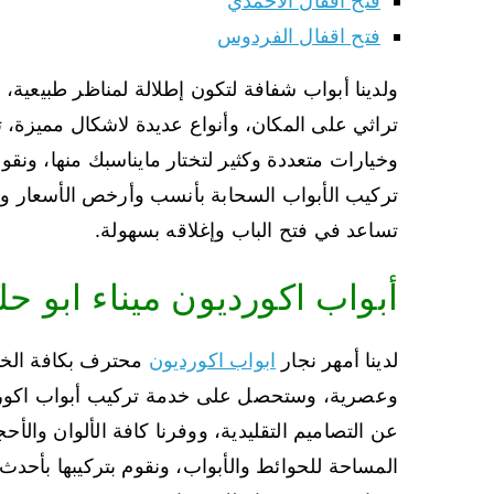
فتح اقفال الاحمدي
فتح اقفال الفردوس
ولدينا أبواب شفافة لتكون إطلالة لمناظر طبيعية،
تراثي على المكان، وأنواع عديدة لاشكال مميزة،
وخيارات متعددة وكثير لتختار مايناسبك منها، ونق
تركيب الأبواب السحابة بأنسب وأرخص الأسعار وا
تساعد في فتح الباب وإغلاقه بسهولة.
أبواب اكورديون ميناء ابو حل
لدينا أمهر نجار
ابواب اكورديون
محترف بكافة الخدم
وعصرية، وستحصل على خدمة تركيب أبواب اكوردي
عن التصاميم التقليدية، ووفرنا كافة الألوان والأح
المساحة للحوائط والأبواب، ونقوم بتركيبها بأحدث